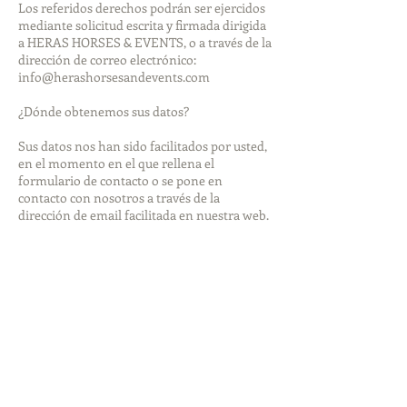
Los referidos derechos podrán ser ejercidos
mediante solicitud escrita y firmada dirigida
a HERAS HORSES & EVENTS, o a través de la
dirección de correo electrónico:
info@herashorsesandevents.com
¿Dónde obtenemos sus datos?
Sus datos nos han sido facilitados por usted,
en el momento en el que rellena el
formulario de contacto o se pone en
contacto con nosotros a través de la
dirección de email facilitada en nuestra web.
Tutela de las autoridades de control.
En caso que lo creyera oportuno puede
requerir la tutela de la Agencia Española de
Protección de Datos presentando la
correspondiente reclamación.
www.agpd.es
.
C/ Jorge Juan nº 6 28001 Madrid.
Medidas de seguridad.